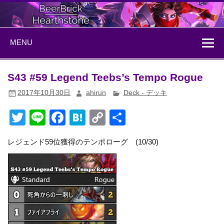
Skip
to
content
BeerBrick
ハースストーン情報サイト
MENU
Hearthstone
S43 #59 Legend Teebs‏’s Tempo Rogue
2017年10月30日
ahirun
Deck - デッキ
T
Li
F
H
C
共
wi
n
a
at
o
有
レジェンド59位獲得のテンポローグ (10/30)
tt
e
c
e
p
er
e
n
y
b
a
Li
o
n
o
k