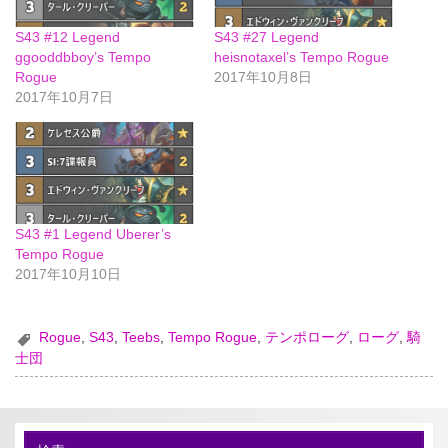
S43 #12 Legend
S43 #27 Legend
ggooddbboy’s Tempo
heisnotaxel’s Tempo Rogue
Rogue
2017年10月8日
2017年10月7日
S43 #1 Legend Uberer’s
Tempo Rogue
2017年10月10日
Rogue
,
S43
,
,
Tempo Rogue
,
テンポローグ
,
ローグ
,
騎
士団