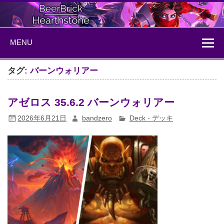
Skip
to
content
BeerBrick
ハースストーン情報サイト
MENU
Hearthstone
タグ:
バーンウォリアー
アゼロス 35.6.2 バーンウォリアー
2026年6月21日
bandzero
Deck - デッキ