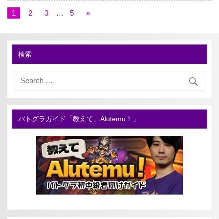
1
2
3
…
5
»
検索
バトグラガイド「教えて、Alutemu！」