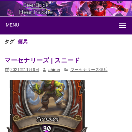
Skip
to
content
BeerBrick
ハースストーン情報サイト
MENU
Hearthstone
タグ:
傭兵
マーセナリーズ | スニード
2021年11月6日
ahirun
マーセナリーズ傭兵