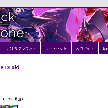
e
バトルグラウンド
カードセット
入門ガイド
Be
e Druid
017年8月度)