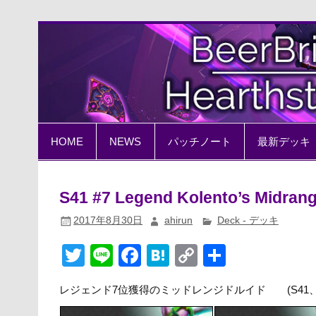
Skip
to
content
BeerBrick Hearthston
ハースストーン情報サイト
HOME
NEWS
パッチノート
最新デッキ
S41 #7 Legend Kolento’s Midrang
2017年8月30日
ahirun
Deck - デッキ
T
Li
F
H
C
共
wi
n
a
at
o
有
レジェンド7位獲得のミッドレンジドルイド (S41、2
tt
e
c
e
p