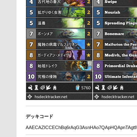
デッキコード
AAECAZICCEChBq6rAqG3AsnHAo7QApHQApnTAgtf