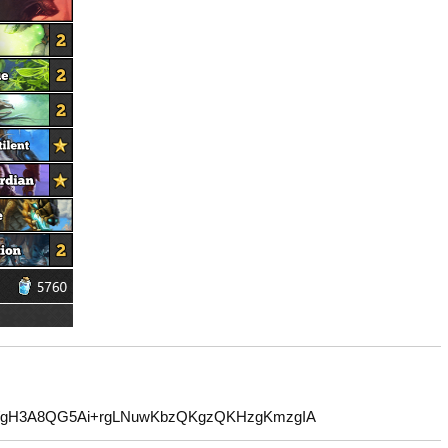
/gH3A8QG5Ai+rgLNuwKbzQKgzQKHzgKmzgIA