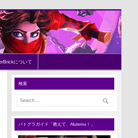
erBrickについて
検索
バトグラガイド「教えて、Alutemu！」