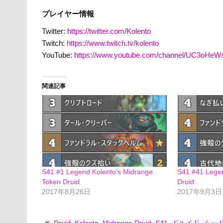
プレイヤー情報
Twitter:
https://twitter.com/Kolento
Twitch:
https://www.twitch.tv/kolento
YouTube:
https://www.youtube.com/channel/UC3oHe
関連記事
S41 #1 Legend Kolento’s Midrange
S41 #41 Lege
Token Druid
Druid
2017年8月26日
2017年9月3日