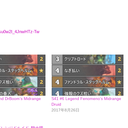
Wsu0w2I_4JnwHTz-Tw
nd DrBoom’s Midrange
S41 #6 Legend Fenomeno’s Midrange
Druid
2017年8月26日