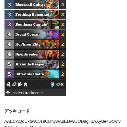
デッキコード
AAECAQcCkbwC9s8CDhywApED/wOOBagF1AXyBe4G5wfv