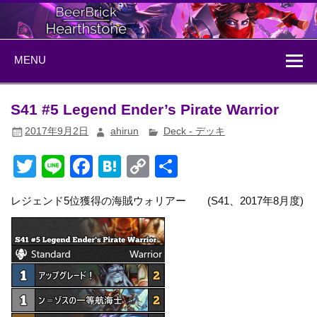
Skip
to
content
BeerBrick
ハースストーン情報サイト
MENU
Hearthstone
S41 #5 Legend Ender’s Pirate Warrior
2017年9月2日
ahirun
Deck - デッキ
T
Li
F
H
C
共
wi
n
a
at
o
有
レジェンド5位獲得の海賊ウォリアー (S41、2017年8月度)
tt
e
c
e
p
er
e
n
y
b
a
Li
o
n
o
k