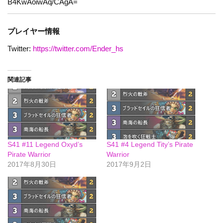
B4KwAoiwAq/CAgA=
プレイヤー情報
Twitter:
https://twitter.com/Ender_hs
関連記事
S41 #11 Legend Oxyd’s
S41 #4 Legend Tity’s Pirate
Pirate Warrior
Warrior
2017年8月30日
2017年9月2日