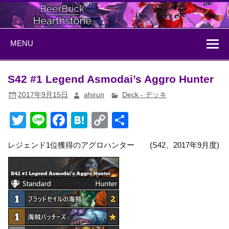
Skip
to
content
BeerBrick
ハースストーン情報サイト
MENU
Hearthstone
S42 #1 Legend Asmodai’s Aggro Hunter
2017年9月15日
ahirun
Deck - デッキ
T
Li
F
H
C
共
wi
n
a
at
o
有
レジェンド1位獲得のアグロハンター (S42、2017年9月度)
tt
e
c
e
p
er
e
n
y
b
a
Li
o
n
o
k