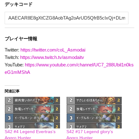
デッキコード
プレイヤー情報
Twitter:
https://twitter.com/coL_Asmodai
Twitch:
https://www.twitch.tv/asmodaitv
YouTube:
https://www.youtube.com/channel/UC7_288Ubil1n0ks
eG1mMShA
関連記事
S42 #4 Legend Evertras’s
S42 #17 Legend glory’s
Aggro Hunter
Aggro Hunter