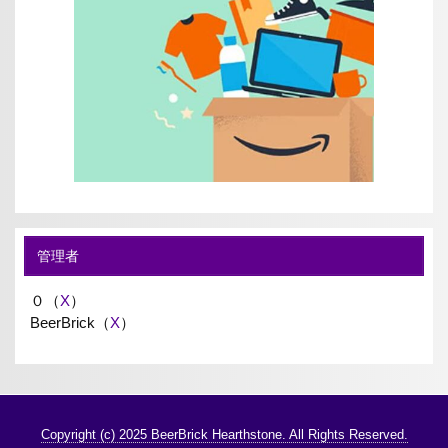
管理者
０（
X
）
BeerBrick（
X
）
Copyright (c) 2025 BeerBrick Hearthstone. All Rights Reserved.