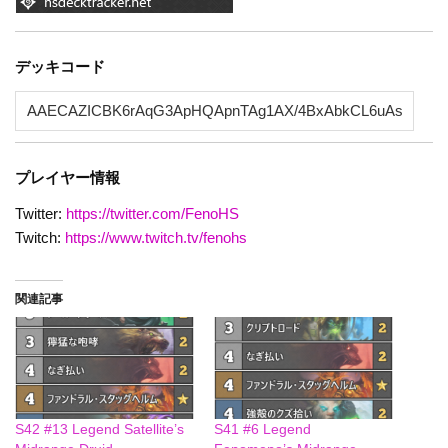
デッキコード
プレイヤー情報
Twitter:
https://twitter.com/FenoHS
Twitch:
https://www.twitch.tv/fenohs
関連記事
S42 #13 Legend Satellite’s
S41 #6 Legend