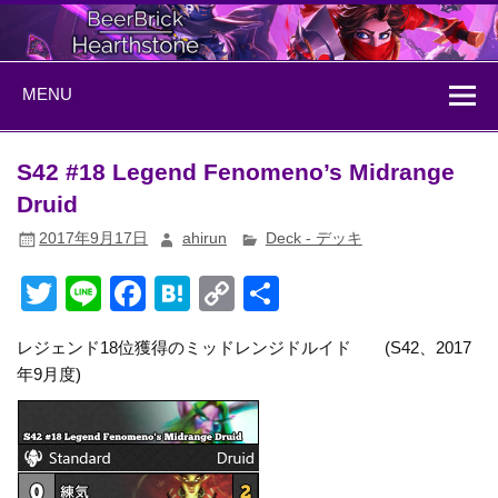
Skip
to
content
BeerBrick
ハースストーン情報サイト
MENU
Hearthstone
S42 #18 Legend Fenomeno’s Midrange
Druid
2017年9月17日
ahirun
Deck - デッキ
T
Li
F
H
C
共
wi
n
a
at
o
有
レジェンド18位獲得のミッドレンジドルイド (S42、2017
tt
e
c
e
p
年9月度)
er
e
n
y
b
a
Li
o
n