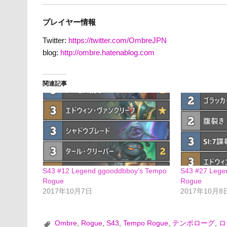
プレイヤー情報
Twitter:
https://twitter.com/OmbreJPN
blog:
http://ombre.hatenablog.com
関連記事
S43 #12 Legend ggooddbboy’s Tempo
S43 #27 Legen
Rogue
Rogue
2017年10月7日
2017年10月8
Ombre
,
Rogue
,
S43
,
Tempo Rogue
,
テンポローグ
,
ロ