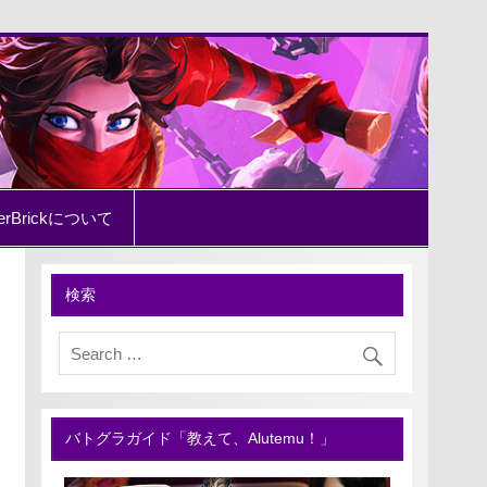
erBrickについて
検索
バトグラガイド「教えて、Alutemu！」