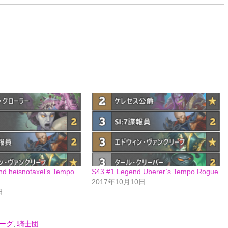
d heisnotaxel’s Tempo
S43 #1 Legend Uberer’s Tempo Rogue
2017年10月10日
日
ーグ
,
騎士団