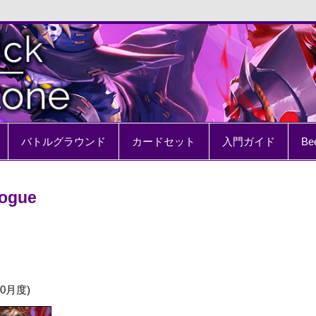
e
バトルグラウンド
カードセット
入門ガイド
Be
Rogue
0月度)