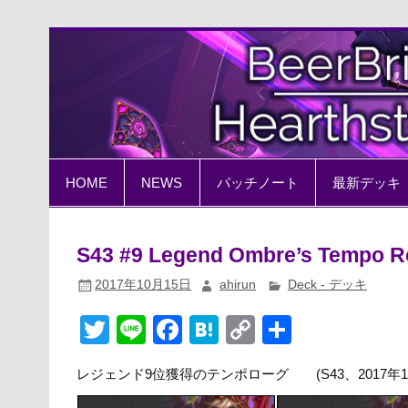
Skip
to
content
BeerBrick Hearthston
ハースストーン情報サイト
HOME
NEWS
パッチノート
最新デッキ
S43 #9 Legend Ombre’s Tempo 
2017年10月15日
ahirun
Deck - デッキ
T
Li
F
H
C
共
wi
n
a
at
o
有
レジェンド9位獲得のテンポローグ (S43、2017年1
tt
e
c
e
p