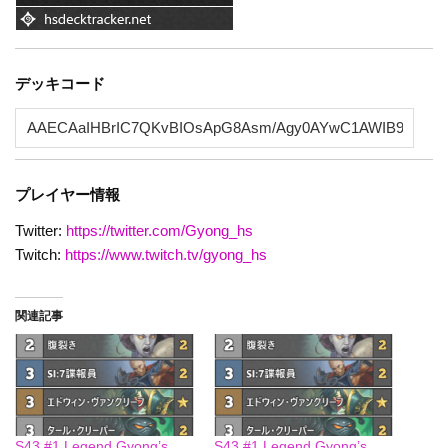
デッキコード
プレイヤー情報
Twitter:
https://twitter.com/Gyong_hs
Twitch:
https://www.twitch.tv/gyong_hs
関連記事
S43 #1 Legend Gyong’s
S43 #1 Legend Gyong’s