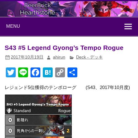
Skip
to
content
BeerBrick
ハースストーン情報サイト
MENU
Hearthstone
S43 #5 Legend Gyong’s Tempo Rogue
2017年10月19日
ahirun
Deck - デッキ
T
Li
F
H
C
共
wi
n
a
at
o
有
レジェンド5位獲得のテンポローグ (S43、2017年10月度)
tt
e
c
e
p
er
e
n
y
b
a
Li
o
n
o
k