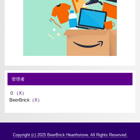
管理者
０（
X
）
BeerBrick（
X
）
Copyright (c) 2025 BeerBrick Hearthstone. All Rights Reserved.