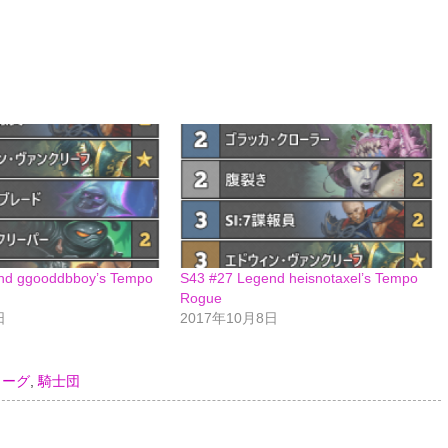
nd ggooddbboy’s Tempo
S43 #27 Legend heisnotaxel’s Tempo
Rogue
日
2017年10月8日
ローグ
,
騎士団