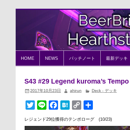
Skip
to
content
BeerBrick Hearthston
ハースストーン情報サイト
HOME
NEWS
パッチノート
最新デッキ
S43 #29 Legend kuroma’s Tempo
2017年10月23日
ahirun
Deck - デッキ
T
Li
F
H
C
共
wi
n
a
at
o
有
レジェンド29位獲得のテンポローグ (10/23)
tt
e
c
e
p