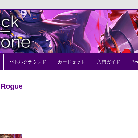
e
バトルグラウンド
カードセット
入門ガイド
Be
 Rogue