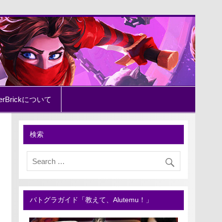
erBrickについて
検索
バトグラガイド「教えて、Alutemu！」