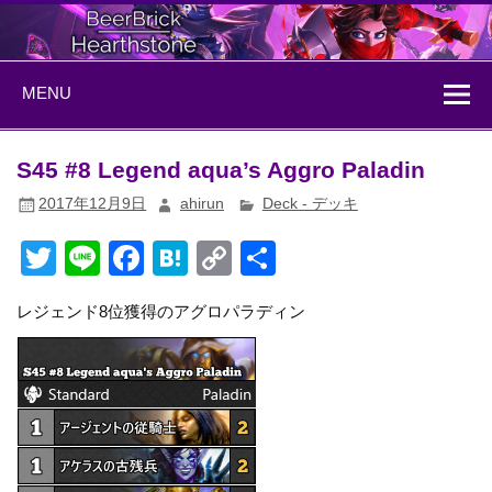
Skip
to
content
BeerBrick
ハースストーン情報サイト
MENU
Hearthstone
S45 #8 Legend aqua’s Aggro Paladin
2017年12月9日
ahirun
Deck - デッキ
T
Li
F
H
C
共
wi
n
a
at
o
有
レジェンド8位獲得のアグロパラディン
tt
e
c
e
p
er
e
n
y
b
a
Li
o
n
o
k