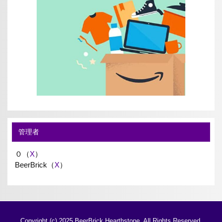
管理者
０（
X
）
BeerBrick（
X
）
Copyright (c) 2025 BeerBrick Hearthstone. All Rights Reserved.