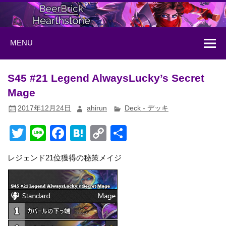
Skip
to
content
BeerBrick
ハースストーン情報サイト
MENU
Hearthstone
S45 #21 Legend AlwaysLucky’s Secret
Mage
2017年12月24日
ahirun
Deck - デッキ
T
Li
F
H
C
共
wi
n
a
at
o
有
レジェンド21位獲得の秘策メイジ
tt
e
c
e
p
er
e
n
y
b
a
Li
o
n