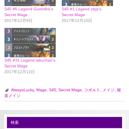
S45 #5 Legend Guntofire’s
S45 #1 Legend zlsjs’s
Secret Mage
Secret Mage
2017年12月9日
2017年12月10日
S45 #31 Legend takuchan’s
Secret Mage
2017年12月12日
AlwaysLucky
,
Mage
,
S45
,
Secret Mage
,
コボルト
,
メイジ
,
秘
策メイジ
検索