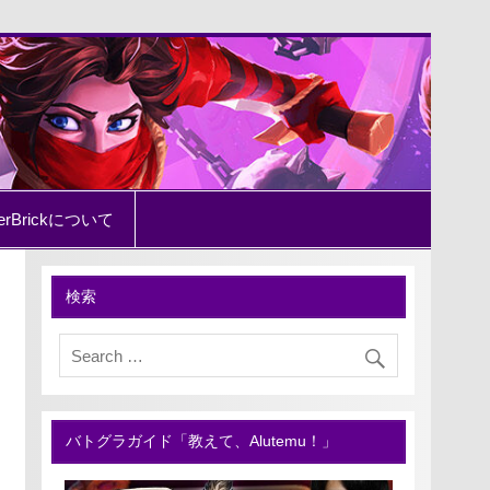
erBrickについて
検索
バトグラガイド「教えて、Alutemu！」