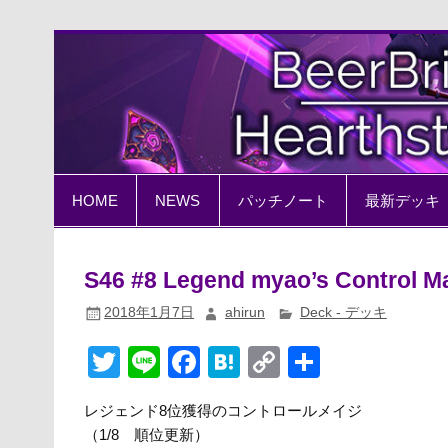
Skip
to
content
BeerBrick Hearthston
ハースストーン情報サイト
HOME
NEWS
パッチノート
最新デッキ
S46 #8 Legend myao’s Control M
2018年1月7日
ahirun
Deck - デッキ
T
Li
F
H
C
共
wi
n
a
at
o
有
レジェンド8位獲得のコントロールメイジ
tt
e
c
e
p
（1/8 順位更新）