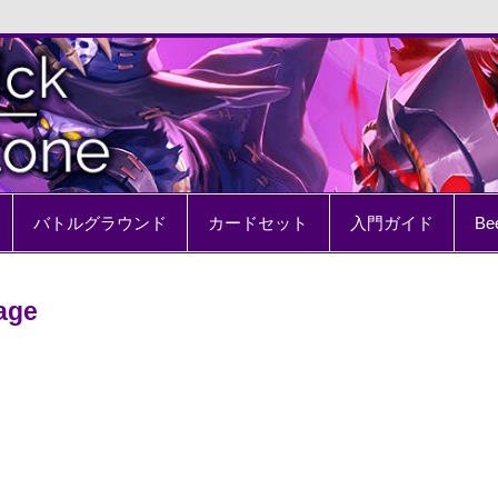
e
バトルグラウンド
カードセット
入門ガイド
Be
age