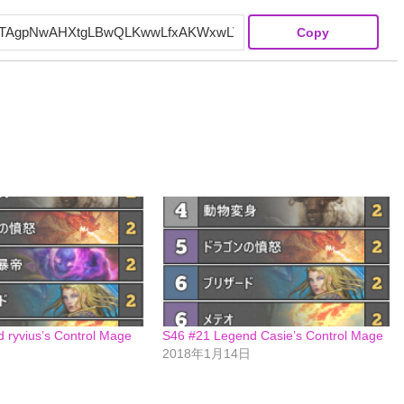
Copy
 ryvius’s Control Mage
S46 #21 Legend Casie’s Control Mage
2018年1月14日