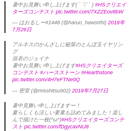
暑中お見舞い申し上げます( ´ ▽ ` )
#HSクリエイ
ターズコンテスト
pic.twitter.com/7XZZEov8bW
— はおるしー#1448 (@haruo_haworthi)
2018年
7月26日
アルネスのかんざしに秘策のとんぼ玉イヤリン
グ
浴衣のジェイナ
暑中お見舞い申し上げます
#HSクリエイターズ
コンテスト
#ハースストーン
#Hearthstone
pic.twitter.com/4H7eFTNe0Q
— 密室 (@misshitsu902)
2018年7月27日
暑中見舞い申し上げますー！
夏らしくも涼しい要素も詰めてみました！楽し
んで描けた一枚(^ω^)
#HSクリエイターズコンテ
スト
pic.twitter.com/fDgycavNU8