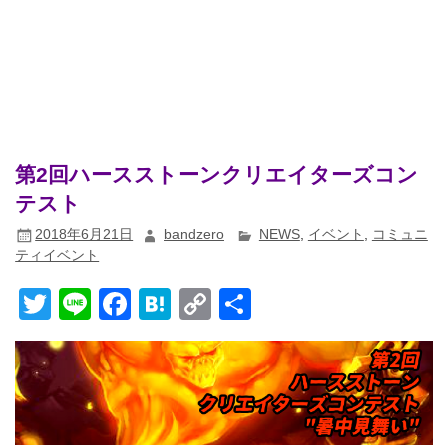
第2回ハースストーンクリエイターズコン
テスト
2018年6月21日
bandzero
NEWS
,
イベント
,
コミュニ
ティイベント
T
Li
F
H
C
共
wi
n
a
at
o
有
tt
e
c
e
p
er
e
n
y
b
a
Li