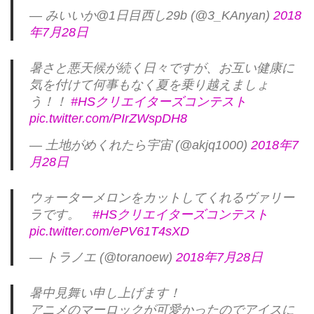
— みいいか@1日目西し29b (@3_KAnyan)
2018
年7月28日
暑さと悪天候が続く日々ですが、お互い健康に
気を付けて何事もなく夏を乗り越えましょ
う！！
#HSクリエイターズコンテスト
pic.twitter.com/PIrZWspDH8
— 土地がめくれたら宇宙 (@akjq1000)
2018年7
月28日
ウォーターメロンをカットしてくれるヴァリー
ラです。
#HSクリエイターズコンテスト
pic.twitter.com/ePV61T4sXD
— トラノエ (@toranoew)
2018年7月28日
暑中見舞い申し上げます！
アニメのマーロックが可愛かったのでアイスに