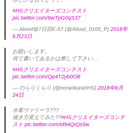
#HSクリエイターズコンテスト
pic.twitter.com/6wTpG0qS37
— About@7日目E-57 (@About_0105_P)
2018年
6月23日
お願いします。
何て書いてあるかは察して下さい…
#HSクリエイターズコンテスト
pic.twitter.com/Qp4T2yb0OB
— のらりくらり (@norarikurariHS)
2018年6月
24日
水着ヴァリーラ???
描き方変えてみた??
#HSクリエイターズコンテ
スト
pic.twitter.com/id94QIQs5w