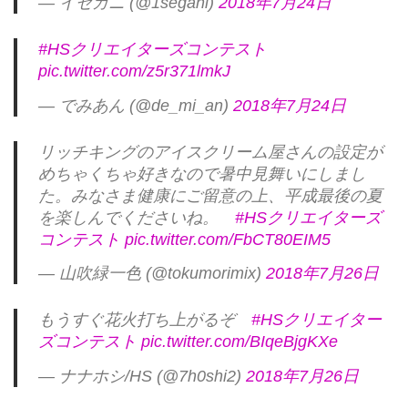
— イセガニ (@1segani)
2018年7月24日
#HSクリエイターズコンテスト
pic.twitter.com/z5r371lmkJ
— でみあん (@de_mi_an)
2018年7月24日
リッチキングのアイスクリーム屋さんの設定が
めちゃくちゃ好きなので暑中見舞いにしまし
た。みなさま健康にご留意の上、平成最後の夏
を楽しんでくださいね。
#HSクリエイターズ
コンテスト
pic.twitter.com/FbCT80EIM5
— 山吹緑一色 (@tokumorimix)
2018年7月26日
もうすぐ花火打ち上がるぞ
#HSクリエイター
ズコンテスト
pic.twitter.com/BIqeBjgKXe
— ナナホシ/HS (@7h0shi2)
2018年7月26日