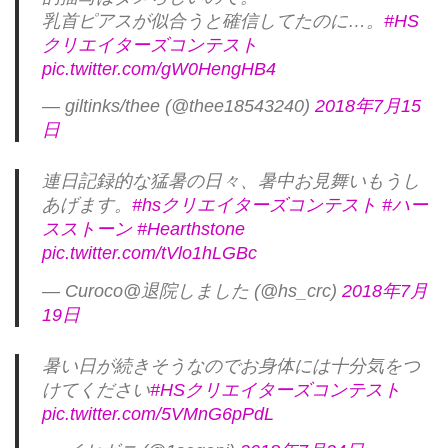
乳首ピアスが似合うと確信してたのに…。
#HS
クリエイターズコンテスト
pic.twitter.com/gW0HengHB4
— giltinks/thee (@thee18543240)
2018年7月15
日
連日記録的な猛暑の日々、暑中お見舞いもうし
あげます。
#hsクリエイターズコンテスト
#ハー
スストーン
#Hearthstone
pic.twitter.com/tVlo1hLGBc
— Curoco@退院しました (@hs_crc)
2018年7月
19日
暑い日が続きそうなのでお身体には十分気をつ
けてください
#HSクリエイターズコンテスト
pic.twitter.com/5VMnG6pPdL