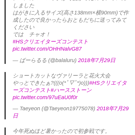
しました
はがきに入るサイズ(高さ138mm×横90mm)で作
成したので良かったらおともだちに送ってみて
ください
では チャオ！
#HSクリエイターズコンテスト
pic.twitter.com/OHHNalvG87
— ばーらるる (@balaluru)
2018年7月29日
ショートカットなヴァリーラと花火大会
やっとできたぁ?(((o(*ﾟ▽ﾟ*)o)))
#HSクリエイタ
ーズコンテスト
#ハースストーン
pic.twitter.com/97uEaU0f0r
— Taeyeon (@Taeyeon19775078)
2018年7月29
日
今年死ぬほど暑かったので初参戦です。