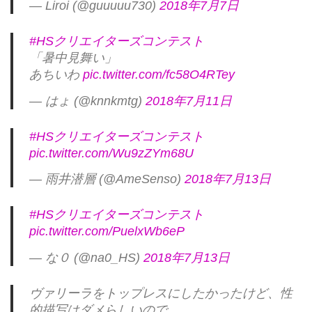
— Liroi (@guuuuu730)
2018年7月7日
#HSクリエイターズコンテスト
「暑中見舞い」
あちいわ
pic.twitter.com/fc58O4RTey
— はょ (@knnkmtg)
2018年7月11日
#HSクリエイターズコンテスト
pic.twitter.com/Wu9zZYm68U
— 雨井潜層 (@AmeSenso)
2018年7月13日
#HSクリエイターズコンテスト
pic.twitter.com/PuelxWb6eP
— な０ (@na0_HS)
2018年7月13日
ヴァリーラをトップレスにしたかったけど、性
的描写はダメらしいので。