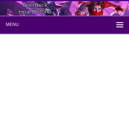
Skip
to
content
BeerBrick
ハースストーン情報サイト
MENU
Hearthstone