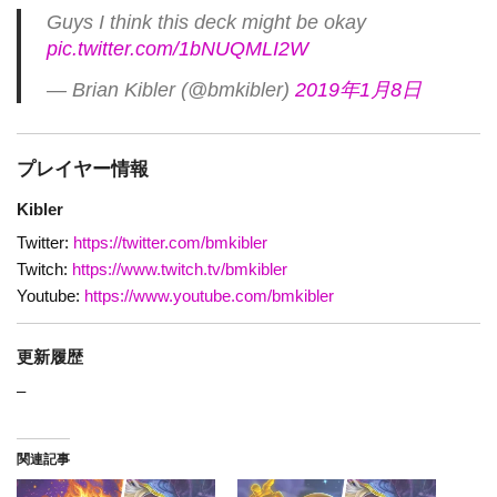
Guys I think this deck might be okay
pic.twitter.com/1bNUQMLI2W
— Brian Kibler (@bmkibler)
2019年1月8日
プレイヤー情報
Kibler
Twitter:
https://twitter.com/bmkibler
Twitch:
https://www.twitch.tv/bmkibler
Youtube:
https://www.youtube.com/bmkibler
更新履歴
–
関連記事