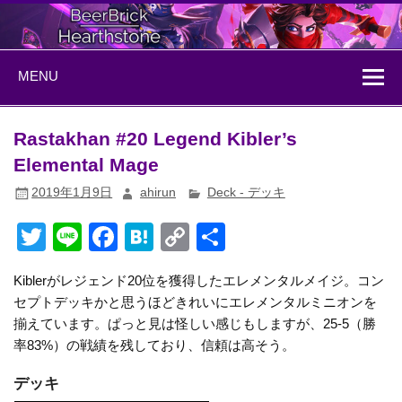
Skip
to
content
BeerBrick
ハースストーン情報サイト
MENU
Hearthstone
Rastakhan #20 Legend Kibler’s
Elemental Mage
2019年1月9日
ahirun
Deck - デッキ
T
Li
F
H
C
共
wi
n
a
at
o
有
Kiblerがレジェンド20位を獲得したエレメンタルメイジ。コン
tt
e
c
e
p
セプトデッキかと思うほどきれいにエレメンタルミニオンを
er
e
n
y
揃えています。ぱっと見は怪しい感じもしますが、25-5（勝
b
a
Li
率83%）の戦績を残しており、信頼は高そう。
o
n
デッキ