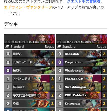
o
k
れる呪文のコストダウンに利用でき、
クエスト中の冒険者
、
エドウィン・ヴァンクリーフ
のパワーアップと相性が良いカ
k
ードです。
デッキ