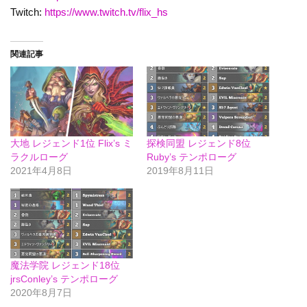
Twitch:
https://www.twitch.tv/flix_hs
関連記事
大地 レジェンド1位 Flix’s ミ
探検同盟 レジェンド8位
ラクルローグ
Ruby’s テンポローグ
2021年4月8日
2019年8月11日
魔法学院 レジェンド18位
jrsConley’s テンポローグ
2020年8月7日