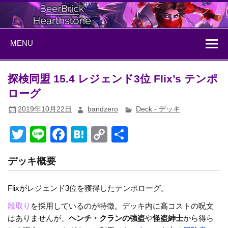
Skip
to
content
BeerBrick
ハースストーン情報サイト
MENU
Hearthstone
探検同盟 15.4 レジェンド3位 Flix’s テンポ
ローグ
2019年10月22日
bandzero
Deck - デッキ
T
Li
F
H
C
共
wi
n
a
at
o
有
デッキ概要
tt
e
c
e
p
er
e
n
y
Flixがレジェンド3位を獲得したテンポローグ。
b
a
Li
段取り
を採用しているのが特徴。デッキ内に高コストの呪文
o
n
はありませんが、
ヘンチ・クランの強盗
や
怪盗紳士
から得ら