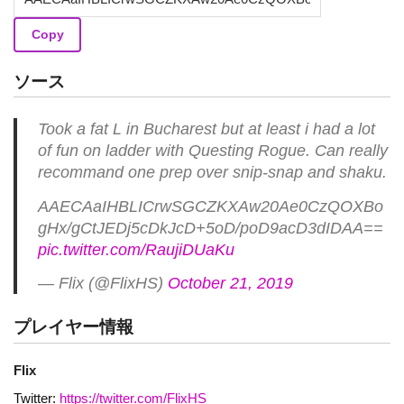
Copy
ソース
Took a fat L in Bucharest but at least i had a lot
of fun on ladder with Questing Rogue. Can really
recommand one prep over snip-snap and shaku.
AAECAaIHBLICrwSGCZKXAw20Ae0CzQOXBo
gHx/gCtJEDj5cDkJcD+5oD/poD9acD3dIDAA==
pic.twitter.com/RaujiDUaKu
— Flix (@FlixHS)
October 21, 2019
プレイヤー情報
Flix
Twitter:
https://twitter.com/FlixHS