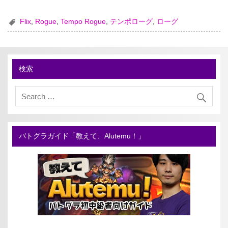
Flix
,
Rogue
,
Tempo Rogue
,
テンポローグ
,
ローグ
検索
バトグラガイド「教えて、Alutemu！」