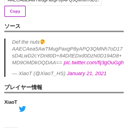
Copy
ソース
Def the nuts
AAECAea5AwTMugPaxgP8yAPQ3QMNh7oD17
sD4LwD2cYDn80D+84D/tEDxd0DzN0D194D8+
MD9OMDkOQDAA==
pic.twitter.com/fij3gOuGgh
— XiaoT (@XiaoT_HS)
January 21, 2021
プレイヤー情報
XiaoT
Twitter