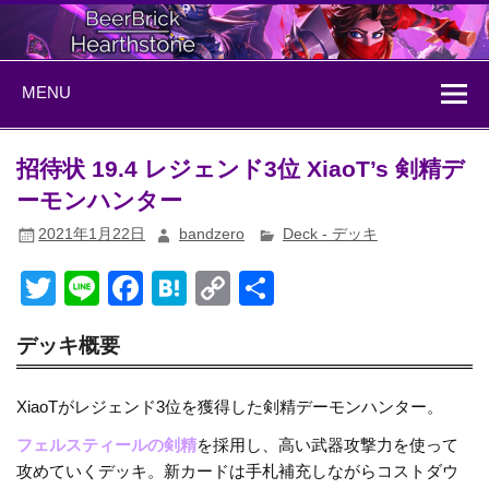
Skip
to
content
BeerBrick
ハースストーン情報サイト
MENU
Hearthstone
招待状 19.4 レジェンド3位 XiaoT’s 剣精デ
ーモンハンター
2021年1月22日
bandzero
Deck - デッキ
T
Li
F
H
C
共
wi
n
a
at
o
有
デッキ概要
tt
e
c
e
p
er
e
n
y
XiaoTがレジェンド3位を獲得した剣精デーモンハンター。
b
a
Li
フェルスティールの剣精
を採用し、高い武器攻撃力を使って
o
n
攻めていくデッキ。新カードは手札補充しながらコストダウ