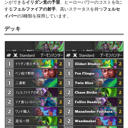
o
k
ンができる
イリダン党の予習
、ヒーローパワーのコストを0に
k
する
フェルファイアの射手
、高いステータスを持つ
フェルセ
イバー
の3種類を採用しています。
デッキ