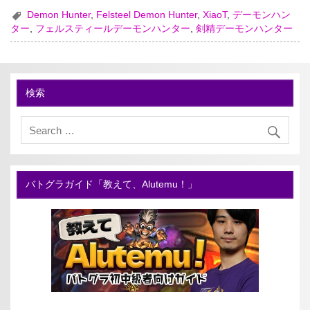
Demon Hunter
,
Felsteel Demon Hunter
,
XiaoT
,
デーモンハン
ター
,
フェルスティールデーモンハンター
,
剣精デーモンハンター
検索
バトグラガイド「教えて、Alutemu！」