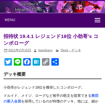
Skip
to
content
BeerBrick
ハースストーン情報サイト
MENU
Hearthstone
招待状 19.4.1 レジェンド18位 小劲哥’s コ
ンボローグ
2021年2月15日
bandzero
Deck - デッキ
T
Li
F
H
C
共
wi
n
a
at
o
有
デッキ概要
tt
e
c
e
p
er
e
n
y
小劲哥がレジェンド18位を獲得したコンボローグ。
b
a
Li
ドルイド、メイジ、ローグなど相手の呪文を阻害できる
教団
o
n
の新入会員
を採用しているのが特徴のデッキ。他には、細か