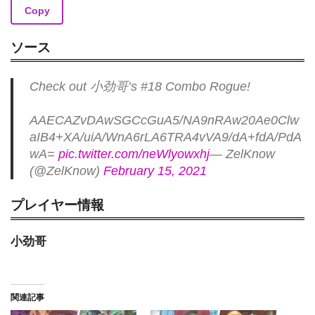
Copy
ソース
Check out 小劲哥’s #18 Combo Rogue!
AAECAZvDAwSGCcGuA5/NA9nRAw20Ae0Clw
aIB4+XA/uiA/WnA6rLA6TRA4vVA9/dA+fdA/PdA
wA=
pic.twitter.com/neWlyowxhj
— ZelKnow
(@ZelKnow)
February 15, 2021
プレイヤー情報
小劲哥
関連記事