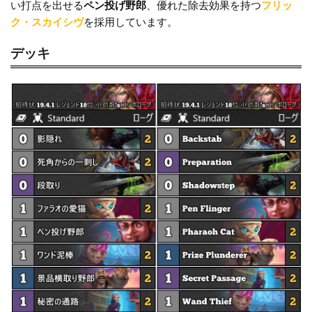
o
k
い打点を出せる
ペン投げ野郎
、優れた除去効果を持つ
フリッ
k
ク・スカイシヴ
を採用しています。
デッキ