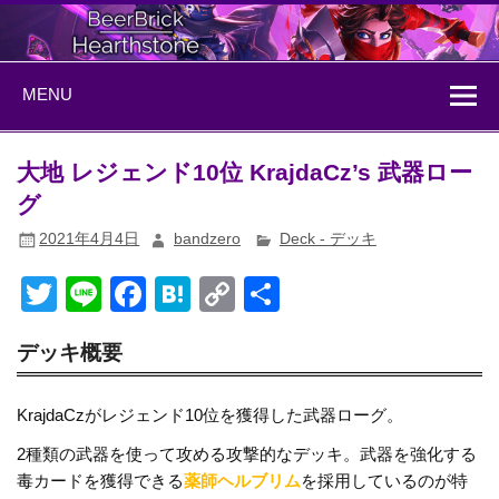
Skip
to
content
BeerBrick
ハースストーン情報サイト
MENU
Hearthstone
大地 レジェンド10位 KrajdaCz’s 武器ロー
グ
2021年4月4日
bandzero
Deck - デッキ
T
Li
F
H
C
共
wi
n
a
at
o
有
デッキ概要
tt
e
c
e
p
er
e
n
y
KrajdaCzがレジェンド10位を獲得した武器ローグ。
b
a
Li
2種類の武器を使って攻める攻撃的なデッキ。武器を強化する
o
n
毒カードを獲得できる
薬師ヘルブリム
を採用しているのが特