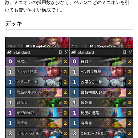
o
k
徴。ミニオンの採用数が少なく、
ペテン
でどのミニオンを引
k
いても使いやすい構成です。
デッキ