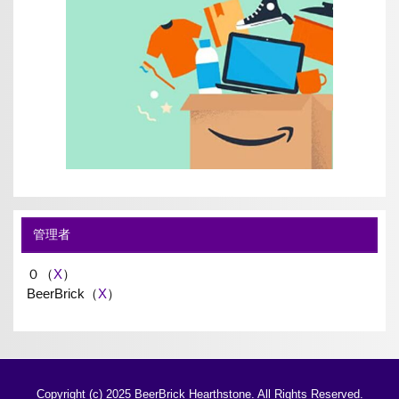
管理者
０（
X
）
BeerBrick（
X
）
Copyright (c) 2025 BeerBrick Hearthstone. All Rights Reserved.