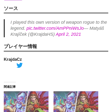
ソース
I played this own version of weapon rogue to the
legend.
pic.twitter.com/AmPPniWsJo
— Matyáš
Krajíček (@KrajdaHS)
April 2, 2021
プレイヤー情報
KrajdaCz
Twitter
関連記事