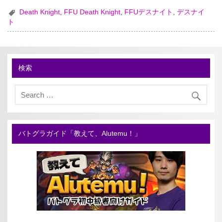
Death Knight
,
FFU Death Knight
,
FFUデスナイト
,
デスナイ
ト
検索
バトグラガイド「教えて、Alutemu！」