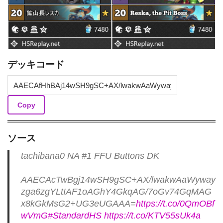
デッキコード
Copy
ソース
tachibana0 NA #1 FFU Buttons DK
AAECAcTwBgj14wSH9gSC+AX/lwakwAaWyway
zga6zgYLtIAF1oAGhY4GkqAG/7oGv74GqMAG
x8kGkMsG2+UG3eUGAAA=
https://t.co/0QmOBf
wVmG
#StandardHS
https://t.co/KTV55sUk4a