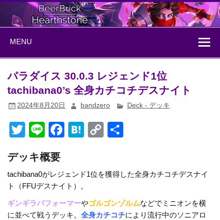
Skip
to
content
BeerBrick
ハースストーン情報サイト
MENU
Hearthstone
パラダイス 30.0.3 レジェンド1位
tachibana0’s 全身カチコチデスナイト
2024年8月20日
bandzero
Deck - デッキ
T
Li
F
H
C
共
wi
n
a
at
o
有
デッキ概要
tt
e
c
e
p
er
e
n
y
tachibana0がレジェンド1位を獲得した全身カチコチデスナイ
ト（FFUデスナイト）。
b
a
Li
ギンギラパフォーマー
や
ゴルゴンゾルム
などでミニオンを横
o
n
に並べて戦うデッキ。
全身カチコチ
により流行中のソニアロ