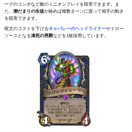
o
k
ーグのコンボなど敵のミニオンプレイを阻害できます。ま
k
た、
潮だまりの生徒
が絡めば複数ターンに渡って相手の動き
を阻害できます。
呪文のコストを下げる
キャバレーのヘッドライナー
やドロー
ソースとなる
凍死の男爵
などを1枚採用しています。