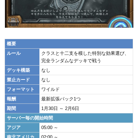
o
k
k
概要
ルール
クラスと十二支を模した特別な効果選び、
完全ランダムなデッキで戦う
デッキ構築
なし
禁止カード
なし
フォーマット
ワイルド
報酬
最新拡張パック1つ
期間
1月30日 ～ 2月6日
サーバー毎の開始時間
アジア
05:00 ～
南北アメリカ
02:00 ～