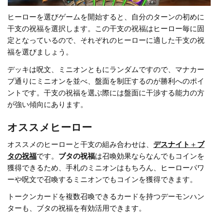
ヒーローを選びゲームを開始すると、自分のターンの初めに
干支の祝福を選択します。この干支の祝福はヒーロー毎に固
定となっているので、それぞれのヒーローに適した干支の祝
福を選びましょう。
デッキは呪文、ミニオンともにランダムですので、マナカー
ブ通りにミニオンを並べ、盤面を制圧するのが勝利へのポイ
ントです。干支の祝福を選ぶ際には盤面に干渉する能力の方
が強い傾向にあります。
オススメヒーロー
オススメのヒーローと干支の組み合わせは、
デスナイト
＋
ブ
タの祝福
です。
ブタの祝福
は召喚効果ならなんでもコインを
獲得できるため、手札のミニオンはもちろん、ヒーローパワ
ーや呪文で召喚するミニオンでもコインを獲得できます。
トークンカードを複数召喚できるカードを持つデーモンハン
ターも、ブタの祝福を有効活用できます。