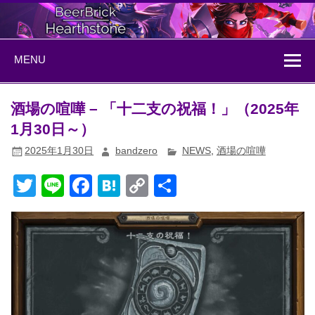
Skip
to
content
BeerBrick
ハースストーン情報サイト
MENU
Hearthstone
酒場の喧嘩 – 「十二支の祝福！」（2025年
1月30日～）
2025年1月30日
bandzero
NEWS
,
酒場の喧嘩
T
Li
F
H
C
共
wi
n
a
at
o
有
tt
e
c
e
p
er
e
n
y
b
a
Li
o
n