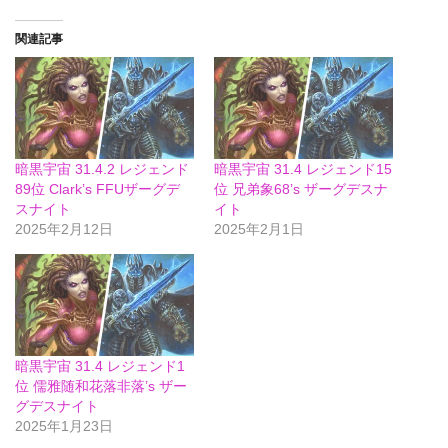
関連記事
暗黒宇宙 31.4.2 レジェンド
暗黒宇宙 31.4 レジェンド15
89位 Clark’s FFUザーグデ
位 兄弟象68’s ザーグデスナ
スナイト
イト
2025年2月12日
2025年2月1日
暗黒宇宙 31.4 レジェンド1
位 儒雅随和花落非落’s ザー
グデスナイト
2025年1月23日