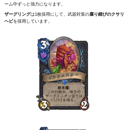
o
k
ーム中ずっと強力になります。
k
ザーグリング
は1枚採用にして、武器対策の
腐り錆びのクサリ
ヘビ
を採用しています。