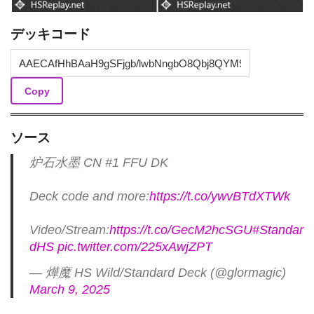
デッキコード
Copy
ソース
炉石水墨 CN #1 FFU DK
Deck code and more:
https://t.co/ywvBTdXTWk
Video/Stream:
https://t.co/GecM2hcSGU
#Standar
dHS
pic.twitter.com/225xAwjZPT
— 燁魔 HS Wild/Standard Deck (@glormagic)
March 9, 2025