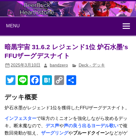
Skip
to
content
BeerBrick
ハースストーン情報サイト
MENU
Hearthstone
暗黒宇宙 31.6.2 レジェンド1位 炉石水墨’s
FFUザーグデスナイト
2025年3月10日
bandzero
Deck - デッキ
T
Li
F
H
C
共
wi
n
a
at
o
有
デッキ概要
tt
e
c
e
p
er
e
n
y
炉石水墨がレジェンド1位を獲得したFFUザーグデスナイト。
b
a
Li
インフェスター
で味方のミニオンを強化しながら攻めるデッ
キ。断末魔なので、
デス声
や
声の良う出るヨーデル歌い
で複
o
n
数回発動が狙え、
ザーグリング
や
ブルードクイーン
などがゲ