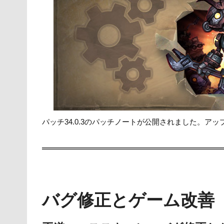
er
e
n
y
b
a
Li
o
n
o
k
k
パッチ34.0.3のパッチノートが公開されました。ア
バグ修正とゲーム改善