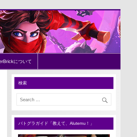
erBrickについて
検索
バトグラガイド「教えて、Alutemu！」