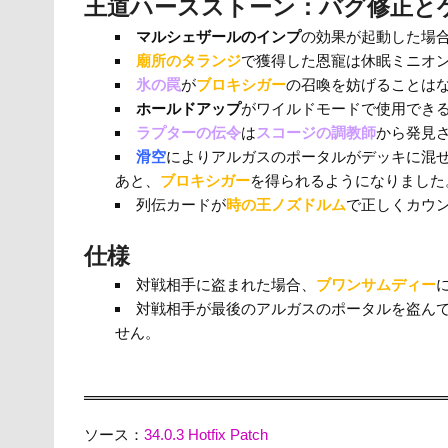
王道ハースストーン：バグ修正と
マルシェザールのインプ
の効果が起動した場
廟所のタランジ
で獲得した恩寵は休眠ミニオ
氷の罠
が
ブロキシガー
の召喚を妨げることは
ホールドアップ
がワイルドモードで使用でき
ラプターの伝令
は
スコージの調教師
から発見
滑空
によりアルガスのポータルがデッキに混
あと、
ブロキシガー
を得られるようになりました
列伝カードが
時の王ノズドルム
で正しくカウ
仕様
対戦相手に盗まれた場合、
ブワンサムディー
対戦相手が最後のアルガスのポータルを盗ん
せん。
ソース：
34.0.3 Hotfix Patch