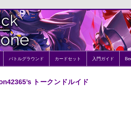
e
バトルグラウンド
カードセット
入門ガイド
Be
con42365’s トークンドルイド