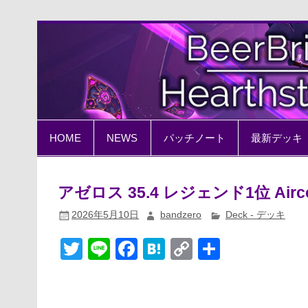
Skip
to
content
BeerBrick Hearthston
ハースストーン情報サイト
HOME
NEWS
パッチノート
最新デッキ
アゼロス 35.4 レジェンド1位 Air
2026年5月10日
bandzero
Deck - デッキ
T
Li
F
H
C
共
wi
n
a
at
o
有
tt
e
c
e
p