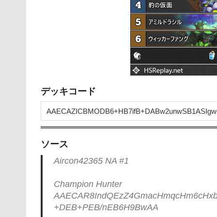
デッキコード
ソース
Aircon42365 NA #1
Champion Hunter
AAECAR8IndQEzZ4GmacHmqcHm6cHxb
+DEB+PEB/nEB6H9BwAA