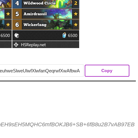
Copy
EH9sEH5MQHC6mfBOKJB6+SB+6fB8u2B7vAB97EB