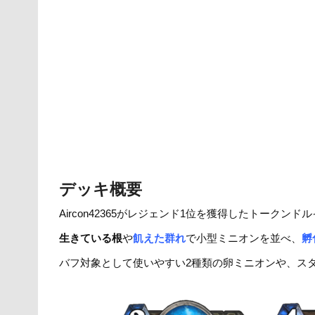
er
e
n
y
b
a
Li
o
n
o
k
k
デッキ概要
Aircon42365がレジェンド1位を獲得したトークンド
生きている根
や
飢えた群れ
で小型ミニオンを並べ、
孵
バフ対象として使いやすい2種類の卵ミニオンや、ス