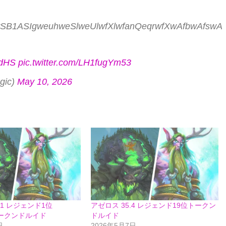
1ASIgweuhweSlweUlwfXlwfanQeqrwfXwAfbwAfswA
rdHS
pic.twitter.com/LH1fugYm53
gic)
May 10, 2026
4.1 レジェンド1位
アゼロス 35.4 レジェンド19位トークン
s トークンドルイド
ドルイド
日
2026年5月7日