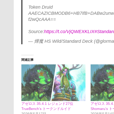
Token Druid
AAECAZICBMODB6+HB7ifB+DABw2unwSB
f2wQcAAA==
Source:
https://t.co/VjQWEXKLIX
#Standa
— 燁魔 HS Wild/Standard Deck (@glorma
関連記事
アゼロス 35.4.1 レジェンド27位
アゼロス 35.
TrueBench’s トークンドルイド
Shomaru’
2026年5月17日
2026年5月14