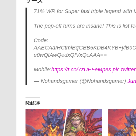
ソース
71% WR for Super fast triple legend with
The pop-off turns are insane! This is list f
Code:
AAECAaIHCtmiBqGBB5KDB4KYB+ylB9C/
e0wQfAwQedxQfVxQcAAA==
Mobile:
https://t.co/7zUEFeMpes
pic.twitt
— Nohandsgamer (@Nohandsgamer)
Jun
関連記事