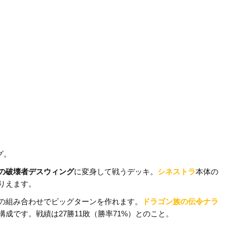
グ。
の破壊者デスウィング
に変身して戦うデッキ。
シネストラ
本体の
りえます。
の組み合わせでビッグターンを作れます。
ドラゴン族の伝令ナラ
成です。戦績は27勝11敗（勝率71%）とのこと。