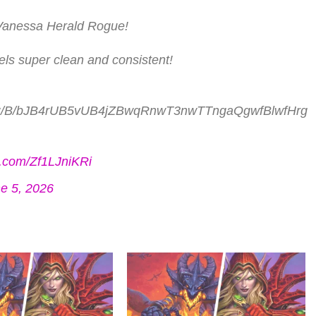
 Vanessa Herald Rogue!
eels super clean and consistent!
B/bJB4rUB5vUB4jZBwqRnwT3nwTTngaQgwfBlwfHrg
er.com/Zf1LJniKRi
e 5, 2026