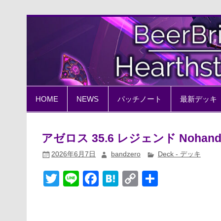
Skip
to
content
BeerBrick Hearthston
ハースストーン情報サイト
HOME
NEWS
パッチノート
最新デッキ
アゼロス 35.6 レジェンド Nohand
2026年6月7日
bandzero
Deck - デッキ
T
Li
F
H
C
共
wi
n
a
at
o
有
tt
e
c
e
p