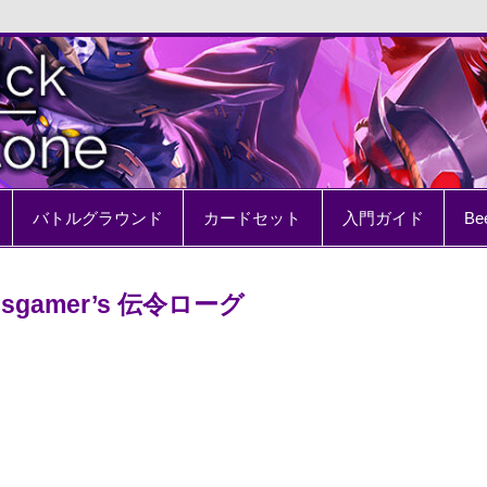
e
バトルグラウンド
カードセット
入門ガイド
Be
sgamer’s 伝令ローグ