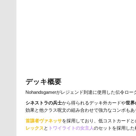
er
e
n
y
b
a
Li
o
n
o
k
k
デッキ概要
Nohandsgamerがレジェンド到達に使用した伝令ロー
シネストラの兵士
から得られるデッキ外カードや
世界
効果と他クラス呪文の組み合わせで強力なコンボもあ
首謀者ヴァネッサ
を採用しており、低コストカードと
レックス
と
トワイライトの女主人
のセットを採用した構