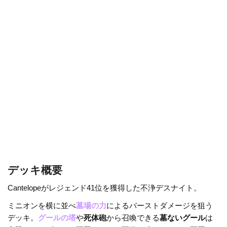
o
k
k
デッキ概要
Cantelopeがレジェンド41位を獲得した不浄デスナイト。
ミニオンを横に並べ
墓場の力
によるバーストダメージを狙う
デッキ。
グールの塔
や
死体砲
から召喚できる
墓ないグール
は