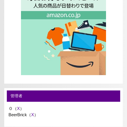
管理者
０（
X
）
BeerBrick（
X
）