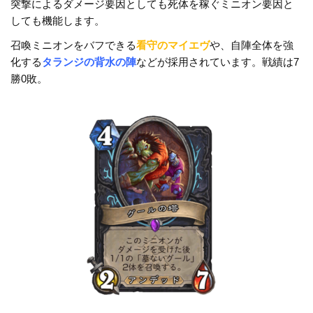
突撃によるダメージ要因としても死体を稼ぐミニオン要因と
しても機能します。
召喚ミニオンをバフできる
看守のマイエヴ
や、自陣全体を強
化する
タランジの背水の陣
などが採用されています。戦績は7
勝0敗。