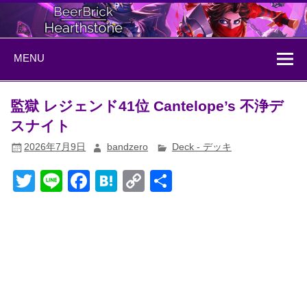
Skip
to
content
BeerBrick
ハースストーン情報サイト
MENU
Hearthstone
監獄 レジェンド41位 Cantelope’s 不浄デ
スナイト
2026年7月9日
bandzero
Deck - デッキ
T
Li
F
H
C
共
wi
n
a
at
o
有
tt
e
c
e
p
er
e
n
y
b
a
Li
o
n