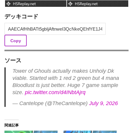
デッキコード
Copy
ソース
Tower of Ghouls actually makes Unholy Dk
viable. Started with 1 red 2 green but 4 mana
Bloodlust is just better. Huge 7 game sample
size.
pic.twitter.com/d4INbtAjrq
— Cantelope (@TheCantelope)
July 9, 2026
関連記事