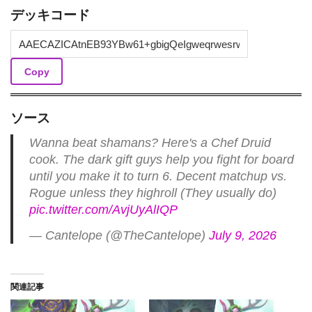
デッキコード
Copy
ソース
Wanna beat shamans? Here's a Chef Druid
cook. The dark gift guys help you fight for board
until you make it to turn 6. Decent matchup vs.
Rogue unless they highroll (They usually do)
pic.twitter.com/AvjUyAlIQP
— Cantelope (@TheCantelope)
July 9, 2026
関連記事