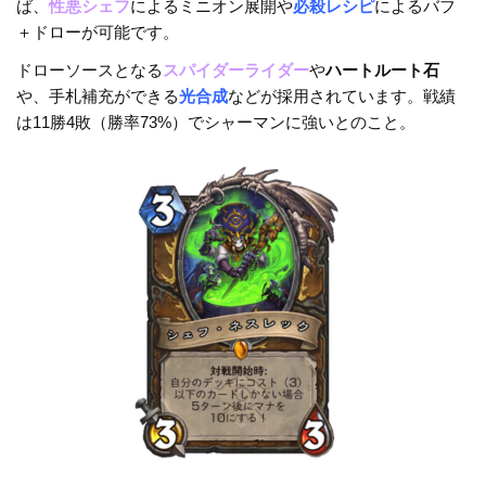
ば、
性悪シェフ
によるミニオン展開や
必殺レシピ
によるバフ
＋ドローが可能です。
ドローソースとなる
スパイダーライダー
や
ハートルート石
や、手札補充ができる
光合成
などが採用されています。戦績
は11勝4敗（勝率73%）でシャーマンに強いとのこと。