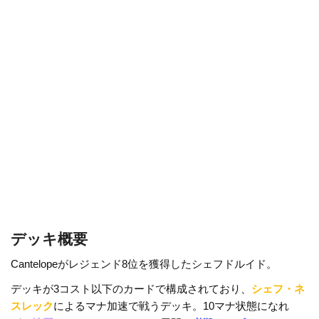
o
k
k
デッキ概要
Cantelopeがレジェンド8位を獲得したシェフドルイド。
デッキが3コスト以下のカードで構成されており、
シェフ・ネ
スレック
によるマナ加速で戦うデッキ。10マナ状態になれ