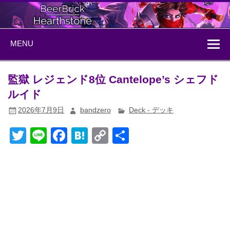
Skip
to
content
BeerBrick
ハースストーン情報サイト
MENU
Hearthstone
監獄 レジェンド8位 Cantelope’s シェフド
ルイド
2026年7月9日
bandzero
Deck - デッキ
T
Li
F
H
C
共
wi
n
a
at
o
有
tt
e
c
e
p
er
e
n
y
b
a
Li
o
n