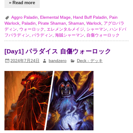
» Read more
Aggro Paladin
,
Elemental Mage
,
Hand Buff Paladin
,
Pain
Warlock
,
Paladin
,
Pirate Shaman
,
Shaman
,
Warlock
,
アグロパラ
ディン
,
ウォーロック
,
エレメンタルメイジ
,
シャーマン
,
ハンドバ
フパラディン
,
パラディン
,
海賊シャーマン
,
自傷ウォーロック
[Day1] パラダイス 自傷ウォーロック
2024年7月24日
bandzero
Deck - デッキ