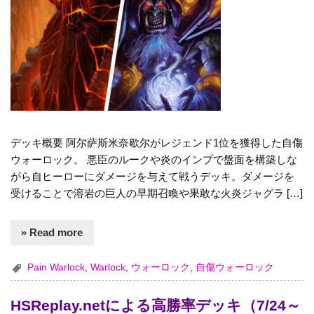
デッキ概要 阿尔萨斯米奈歇尔がレジェンド1位を獲得した自傷
ウォーロック。 悪臣のルークや炎のインプで盤面を構築しな
がら自ヒーローにダメージを与えて戦うデッキ。ダメージを
受けることで溶岩の巨人の早期召喚や果敢な火炎ジャグラ […]
» Read more
Pain Warlock
,
Warlock
,
ウォーロック
,
自傷ウォーロック
HSReplay.netによる高勝率デッキ（7/24～