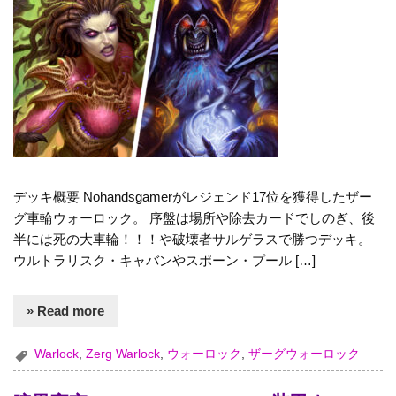
デッキ概要 Nohandsgamerがレジェンド17位を獲得したザー
グ車輪ウォーロック。 序盤は場所や除去カードでしのぎ、後
半には死の大車輪！！！や破壊者サルゲラスで勝つデッキ。
ウルトラリスク・キャバンやスポーン・プール […]
» Read more
Warlock
,
Zerg Warlock
,
ウォーロック
,
ザーグウォーロック