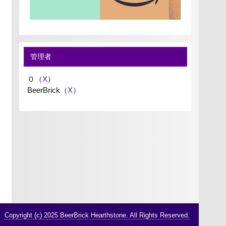
管理者
０（
X
）
BeerBrick（
X
）
Copyright (c) 2025 BeerBrick Hearthstone. All Rights Reserved.