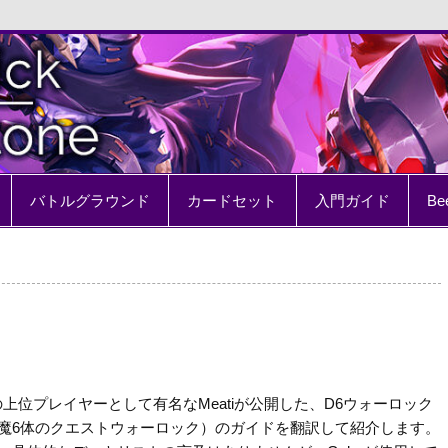
e
バトルグラウンド
カードセット
入門ガイド
Be
の上位プレイヤーとして有名なMeatiが公開した、D6ウォーロック
魔6体のクエストウォーロック）のガイドを翻訳して紹介します。