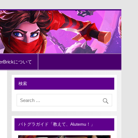
erBrickについて
検索
バトグラガイド「教えて、Alutemu！」