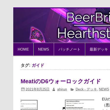
Skip
to
content
BeerBrick Hearthston
ハースストーン情報サイト
HOME
NEWS
パッチノート
最新デッキ
タグ:
ガイド
MeatiのD6ウォーロックガイド
2021年8月25日
ahirun
Deck - デッキ
,
NEWS
EU
（悪