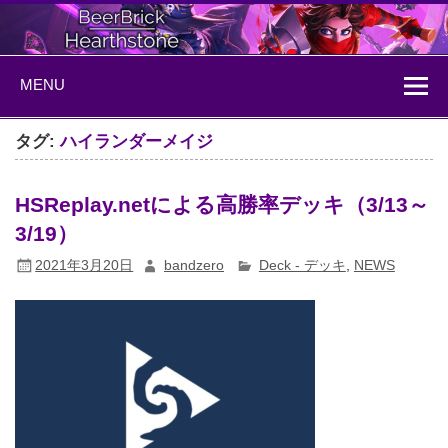
Skip
to
content
BeerBrick
ハースストーン情報サイト
MENU
Hearthstone
タグ:
ハイランダーメイジ
HSReplay.netによる高勝率デッキ（3/13～
3/19）
2021年3月20日
bandzero
Deck - デッキ
,
NEWS