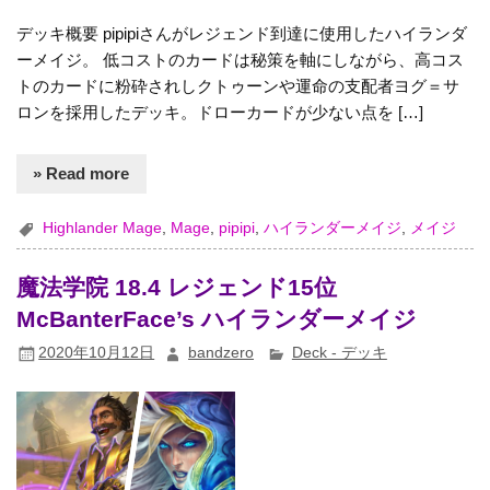
デッキ概要 pipipiさんがレジェンド到達に使用したハイランダ
ーメイジ。 低コストのカードは秘策を軸にしながら、高コス
トのカードに粉砕されしクトゥーンや運命の支配者ヨグ＝サ
ロンを採用したデッキ。ドローカードが少ない点を […]
» Read more
Highlander Mage
,
Mage
,
pipipi
,
ハイランダーメイジ
,
メイジ
魔法学院 18.4 レジェンド15位
McBanterFace’s ハイランダーメイジ
2020年10月12日
bandzero
Deck - デッキ