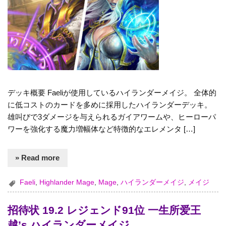
デッキ概要 Faeliが使用しているハイランダーメイジ。 全体的
に低コストのカードを多めに採用したハイランダーデッキ。
雄叫びで3ダメージを与えられるガイアワームや、ヒーローパ
ワーを強化する魔力増幅体など特徴的なエレメンタ […]
» Read more
Faeli
,
Highlander Mage
,
Mage
,
ハイランダーメイジ
,
メイジ
招待状 19.2 レジェンド91位 一生所爱王
越’s ハイランダーメイジ