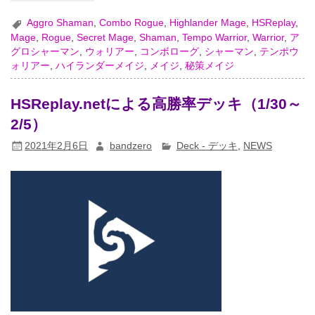
Aggro Shaman
,
Combo Rogue
,
Highlander Mage
,
HSReplay
,
Mage
,
Rogue
,
Secret Mage
,
Shaman
,
Tempo Warrior
,
Warrior
,
ア
グロシャーマン
,
ウォリアー
,
コンボローグ
,
シャーマン
,
テンポウ
ォリアー
,
ハイランダーメイジ
,
メイジ
,
秘策メイジ
HSReplay.netによる高勝率デッキ（1/30～
2/5）
2021年2月6日
bandzero
Deck - デッキ
,
NEWS