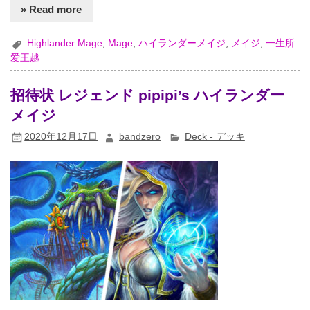
» Read more
Highlander Mage
,
Mage
,
ハイランダーメイジ
,
メイジ
,
一生所
爱王越
招待状 レジェンド pipipi’s ハイランダー
メイジ
2020年12月17日
bandzero
Deck - デッキ