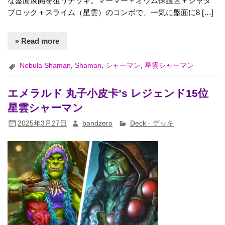
な盤面展開を狙うデッキ。マーマー＋オウム保護区＋シャダ
ブロック＋スライム（星雲）のコンボで、一気に盤面に8 […]
» Read more
Nebula Shaman
,
Shaman
,
シャーマン
,
星雲シャーマン
エメラルド 丸子小皮卡’s レジェンド15位
星雲シャーマン
2025年3月27日
bandzero
Deck - デッキ