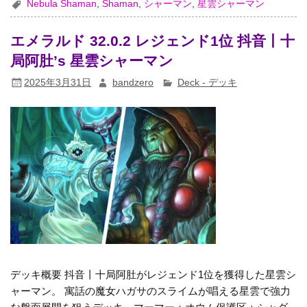
Nebula Shaman
,
Shaman
,
シャーマン
,
星雲シャーマン
エメラルド 32.0.2 レジェンド1位 抖音丨十
局阿肚’s 星雲シャーマン
2025年3月31日
bandzero
Deck - デッキ
デッキ概要 抖音丨十局阿肚がレジェンド1位を獲得した星雲シ
ャーマン。 寓話の魔女ハガサのスライムが唱える星雲で強力