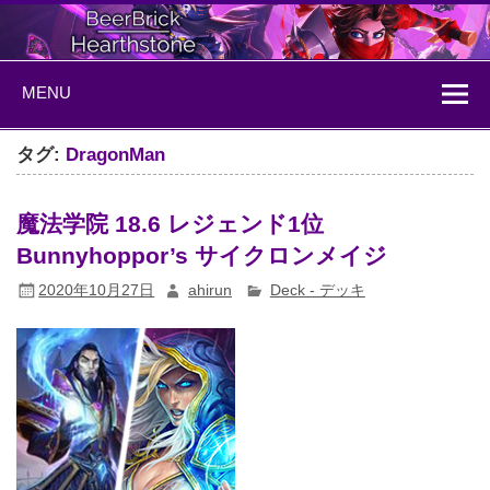
Skip
to
content
BeerBrick
ハースストーン情報サイト
MENU
Hearthstone
タグ:
DragonMan
魔法学院 18.6 レジェンド1位
Bunnyhoppor’s サイクロンメイジ
2020年10月27日
ahirun
Deck - デッキ