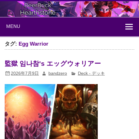
Skip
to
content
BeerBrick
ハースストーン情報サイト
MENU
Hearthstone
タグ:
Egg Warrior
監獄 임나참’s エッグウォリアー
2026年7月9日
bandzero
Deck - デッキ