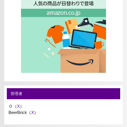
管理者
０（
X
）
BeerBrick（
X
）