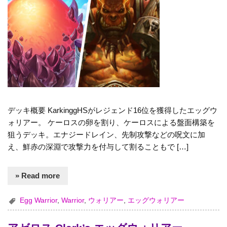
デッキ概要 KarkinggHSがレジェンド16位を獲得したエッグウ
ォリアー。 ケーロスの卵を割り、ケーロスによる盤面構築を
狙うデッキ。エナジードレイン、先制攻撃などの呪文に加
え、鮮赤の深淵で攻撃力を付与して割ることもで […]
» Read more
Egg Warrior
,
Warrior
,
ウォリアー
,
エッグウォリアー