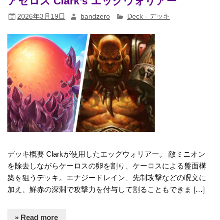
アゼロス Clark’s エッグウォリアー
2026年3月19日
bandzero
Deck - デッキ
デッキ概要 Clarkが使用したエッグウォリアー。 敵ミニオン
を除去しながらケーロスの卵を割り、ケーロスによる盤面構
築を狙うデッキ。エナジードレイン、先制攻撃などの呪文に
加え、鮮赤の深淵で攻撃力を付与して割ることもできま […]
» Read more