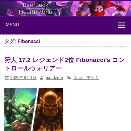
Skip
to
content
BeerBrick
ハースストーン情報サイト
MENU
Hearthstone
タグ:
Fibonacci
狩人 17.2 レジェンド2位 Fibonacci’s コン
トロールウォリアー
2020年6月1日
bandzero
Deck - デッキ