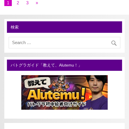
1
2
3
»
検索
バトグラガイド「教えて、Alutemu！」