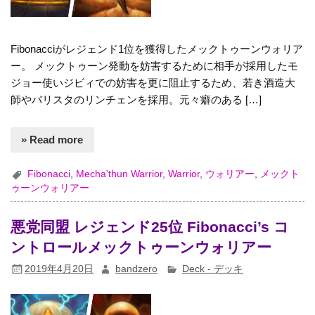
Fibonacciがレジェンド1位を獲得したメックトゥーンウォリア
ー。 メックトゥーン発動を妨害するために相手が採用したモ
ジョー使いジビィでの妨害を更に阻止するため、若き酒造大
師やバリスタのリンチェンを採用。元々癖のある […]
» Read more
Fibonacci
,
Mecha'thun Warrior
,
Warrior
,
ウォリアー
,
メックト
ゥーンウォリアー
悪党同盟 レジェンド25位 Fibonacci’s コ
ントロールメックトゥーンウォリアー
2019年4月20日
bandzero
Deck - デッキ