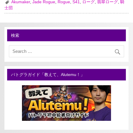
Akumaker
,
Jade Rogue
,
Rogue
,
S41
,
ローグ
,
翡翠ローグ
,
騎
士団
検索
バトグラガイド「教えて、Alutemu！」