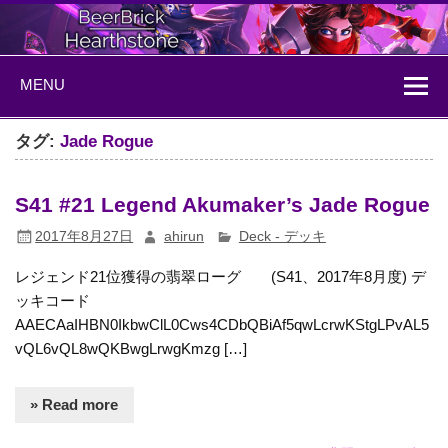
Skip
to
content
BeerBrick
ハースストーン情報サイト
MENU
Hearthstone
タグ:
Jade Rogue
S41 #21 Legend Akumaker’s Jade Rogue
2017年8月27日
ahirun
Deck - デッキ
レジェンド21位獲得の翡翠ローグ (S41、2017年8月度) デ
ッキコード
AAECAaIHBN0IkbwClL0Cws4CDbQBiAf5qwLcrwKStgLPvAL5
vQL6vQL8wQKBwgLrwgKmzg […]
» Read more