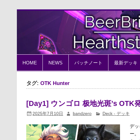
Skip
to
content
BeerBrick Hearthston
ハースストーン情報サイト
HOME
NEWS
パッチノート
最新デッキ
タグ:
OTK Hunter
[Day1] ウンゴロ 极地光斑’s O
2025年7月10日
bandzero
Deck - デッキ
デッ
ー。