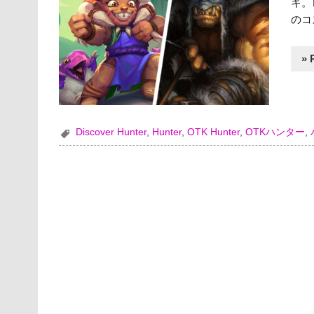
キ。
のコ
» 
Discover Hunter
,
Hunter
,
OTK Hunter
,
OTKハンター
,