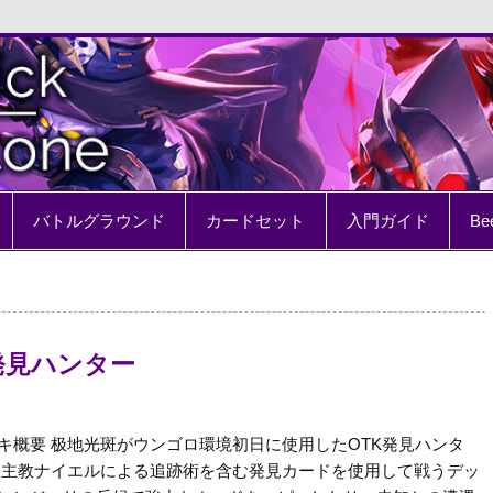
e
バトルグラウンド
カードセット
入門ガイド
Be
TK発見ハンター
キ概要 极地光斑がウンゴロ環境初日に使用したOTK発見ハンタ
 主教ナイエルによる追跡術を含む発見カードを使用して戦うデッ