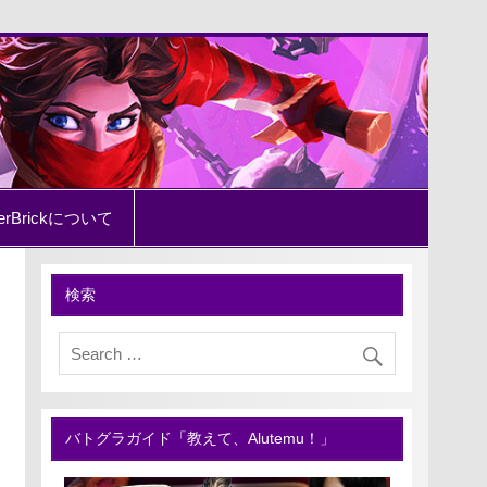
erBrickについて
検索
バトグラガイド「教えて、Alutemu！」