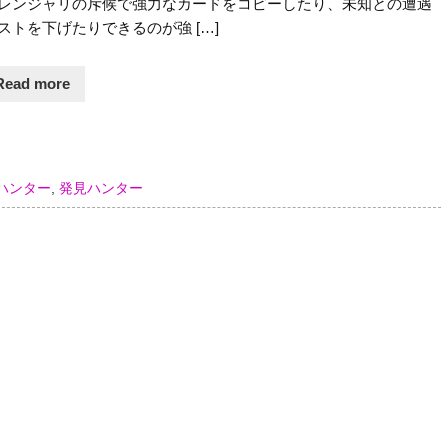
レンジャリの斥候で強力なカードをコピーしたり、未知との遭遇
ストを下げたりできるのが強 […]
Read more
ハンター
,
発見ハンター