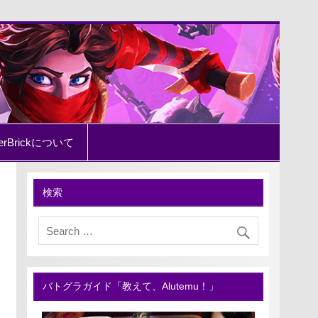
erBrickについて
検索
バトグラガイド「教えて、Alutemu！」