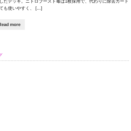
したデッキ。ニトロブースト毒は1枚採用で、代わりに除去カード
ても使いやすく、 […]
Read more
グ