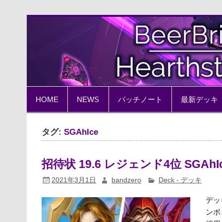
Skip
to
content
BeerBrick Hearthston
ハースストーン情報サイト
HOME
NEWS
パッチノート
最新デッキ
タグ:
SGAhIce
招待状 19.6 レジェンド4位 SGAh
2021年3月1日
bandzero
Deck - デッキ
デッ
ンボ