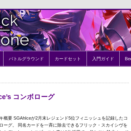
e
バトルグラウンド
カードセット
入門ガイド
Be
Ice’s コンボローグ
キ概要 SGAhIceが2月末レジェンド5位フィニッシュを記録したコ
ローグ。 同名カードを一斉に除去できるフリック・スカイシヴを