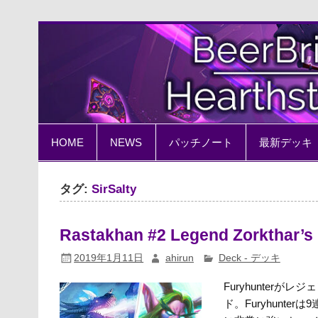
Skip
to
content
BeerBrick Hearthston
ハースストーン情報サイト
HOME
NEWS
パッチノート
最新デッキ
タグ:
SirSalty
Rastakhan #2 Legend Zorkthar’s
2019年1月11日
ahirun
Deck - デッキ
Furyhunterが
ド。Furyhunte