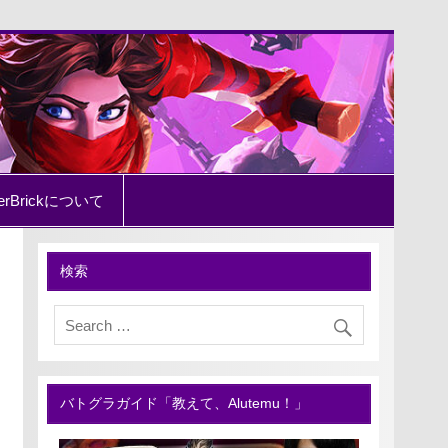
erBrickについて
検索
バトグラガイド「教えて、Alutemu！」