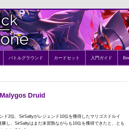
e
バトルグラウンド
カードセット
入門ガイド
Be
 Malygos Druid
レジェンド2位、SirSaltyがレジェンド10位を獲得したマリゴスドルイ
rは9連勝し、SirSaltyはまだ未習熟ながらも10位を獲得できたと、とも