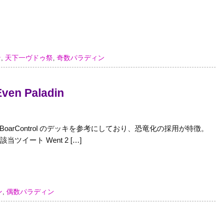
ン
,
天下一ヴドゥ祭
,
奇数パラディン
Even Paladin
。BoarControl のデッキを参考にしており、恐竜化の採用が特徴。
当ツイート Went 2 […]
ン
,
偶数パラディン