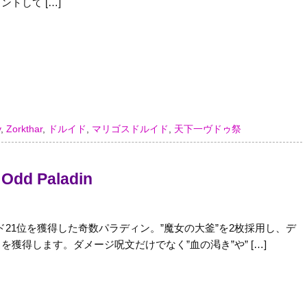
トして […]
y
,
Zorkthar
,
ドルイド
,
マリゴスドルイド
,
天下一ヴドゥ祭
 Odd Paladin
ジェンド21位を獲得した奇数パラディン。”魔女の大釜”を2枚採用し、デ
を獲得します。ダメージ呪文だけでなく”血の渇き”や” […]