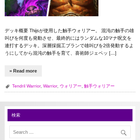
デッキ概要 Thijsが使用した触手ウォリアー。 混沌の触手の雄
叫びを何度も発動させ、最終的にはランダムな10マナ呪文を
連打するデッキ。深層採掘工ブランで雄叫びを2倍発動するよ
うにしてから混沌の触手を育て、喜術師ジェペッ […]
» Read more
Tendril Warrior
,
Warrior
,
ウォリアー
,
触手ウォリアー
検索