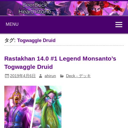
Skip
to
content
BeerBrick
ハースストーン情報サイト
MENU
Hearthstone
タグ:
Togwaggle Druid
Rastakhan 14.0 #1 Legend Monsanto’s
Togwaggle Druid
2019年4月6日
ahirun
Deck - デッキ