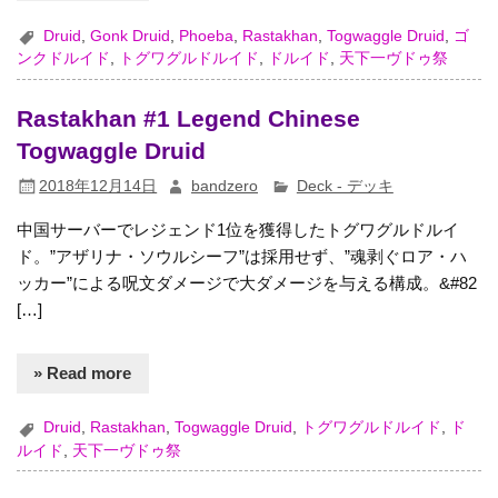
Druid
,
Gonk Druid
,
Phoeba
,
Rastakhan
,
Togwaggle Druid
,
ゴ
ンクドルイド
,
トグワグルドルイド
,
ドルイド
,
天下一ヴドゥ祭
Rastakhan #1 Legend Chinese
Togwaggle Druid
2018年12月14日
bandzero
Deck - デッキ
中国サーバーでレジェンド1位を獲得したトグワグルドルイ
ド。”アザリナ・ソウルシーフ”は採用せず、”魂剥ぐロア・ハ
ッカー”による呪文ダメージで大ダメージを与える構成。&#82
[…]
» Read more
Druid
,
Rastakhan
,
Togwaggle Druid
,
トグワグルドルイド
,
ド
ルイド
,
天下一ヴドゥ祭