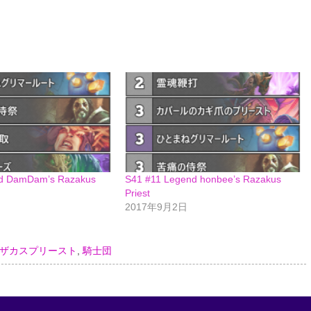
nd DamDam’s Razakus
S41 #11 Legend honbee’s Razakus
Priest
2017年9月2日
ザカスプリースト
,
騎士団