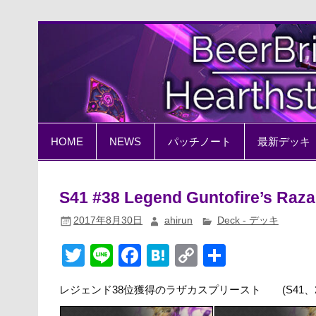
Skip
to
content
BeerBrick Hearthston
ハースストーン情報サイト
HOME
NEWS
パッチノート
最新デッキ
S41 #38 Legend Guntofire’s Raza
2017年8月30日
ahirun
Deck - デッキ
T
Li
F
H
C
共
wi
n
a
at
o
有
レジェンド38位獲得のラザカスプリースト (S41、20
tt
e
c
e
p