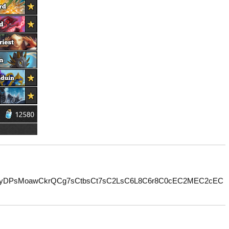
yDPsMoawCkrQCg7sCtbsCt7sC2LsC6L8C6r8C0cEC2MEC2cEC