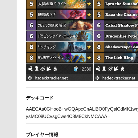
デッキコード
AAECAa0GHooB+wGQApcCnALlBO0FyQalCdMK1wr
ysMC08UCvsgCws4C8M8CkNMCAAA=
プレイヤー情報