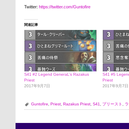
Twitter:
https://twitter.com/Guntofire
関連記事
S41 #2 Legend GeneraL’s Razakus
S41 #5 Lege
Priest
Priest
2017年9月7日
2017年9月7日
Guntofire
,
Priest
,
Razakus Priest
,
S41
,
プリースト
,
ラ