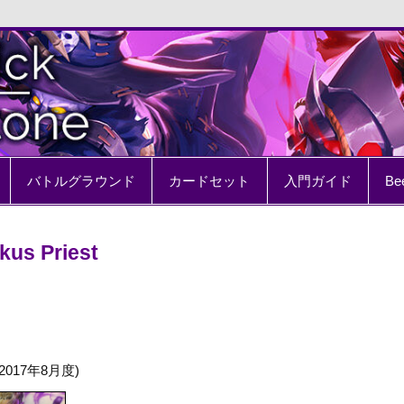
e
バトルグラウンド
カードセット
入門ガイド
Be
kus Priest
17年8月度)