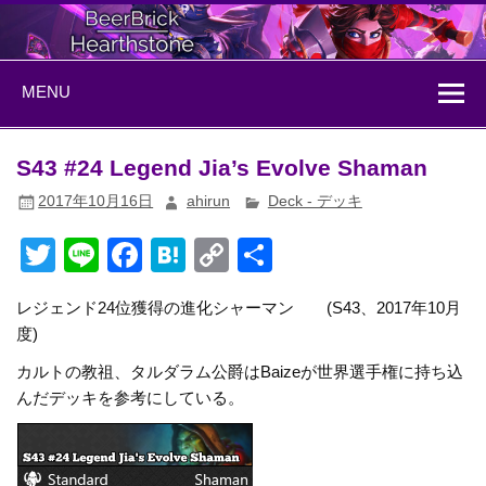
Skip
to
content
BeerBrick
ハースストーン情報サイト
MENU
Hearthstone
S43 #24 Legend Jia’s Evolve Shaman
2017年10月16日
ahirun
Deck - デッキ
T
Li
F
H
C
共
wi
n
a
at
o
有
レジェンド24位獲得の進化シャーマン (S43、2017年10月
tt
e
c
e
p
度)
er
e
n
y
カルトの教祖、タルダラム公爵はBaizeが世界選手権に持ち込
b
a
Li
んだデッキを参考にしている。
o
n
o
k