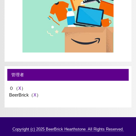
管理者
０（
X
）
BeerBrick（
X
）
Copyright (c) 2025 BeerBrick Hearthstone. All Rights Reserved.