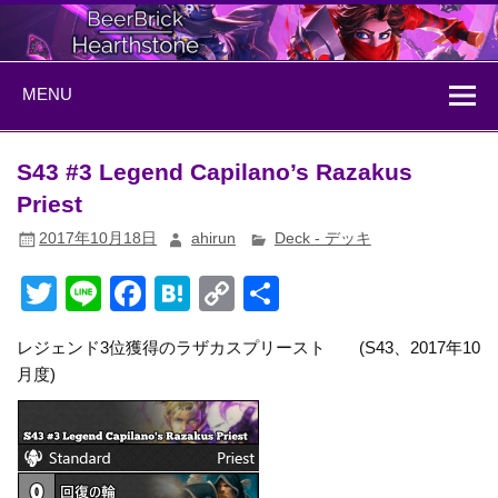
Skip
to
content
BeerBrick
ハースストーン情報サイト
MENU
Hearthstone
S43 #3 Legend Capilano’s Razakus
Priest
2017年10月18日
ahirun
Deck - デッキ
T
Li
F
H
C
共
wi
n
a
at
o
有
レジェンド3位獲得のラザカスプリースト (S43、2017年10
tt
e
c
e
p
月度)
er
e
n
y
b
a
Li
o
n