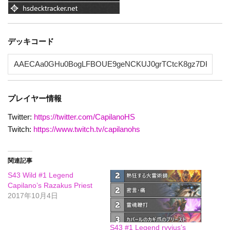
デッキコード
プレイヤー情報
Twitter:
https://twitter.com/CapilanoHS
Twitch:
https://www.twitch.tv/capilanohs
関連記事
S43 Wild #1 Legend
Capilano’s Razakus Priest
2017年10月4日
S43 #1 Legend ryvius’s