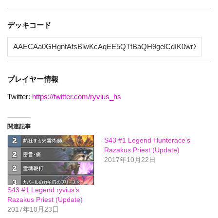
デッキコード
プレイヤー情報
Twitter:
https://twitter.com/ryvius_hs
関連記事
S43 #1 Legend Hunterace’s
Razakus Priest (Update)
2017年10月22日
S43 #1 Legend ryvius’s
Razakus Priest (Update)
2017年10月23日