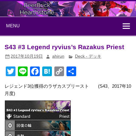
Skip
to
content
BeerBrick
ハースストーン情報サイト
MENU
Hearthstone
S43 #3 Legend ryvius’s Razakus Priest
2017年10月19日
ahirun
Deck - デッキ
T
Li
F
H
C
共
wi
n
a
at
o
有
レジェンド3位獲得のラザカスプリースト (S43、2017年10
tt
e
c
e
p
月度)
er
e
n
y
b
a
Li
o
n
o
k