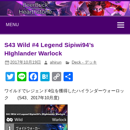
Skip
to
content
BeerBrick
ハースストーン情報サイト
MENU
Hearthstone
S43 Wild #4 Legend Sipiwi94‏’s
HIghlander Warlock
2017年10月19日
ahirun
Deck - デッキ
T
Li
F
H
C
共
wi
n
a
at
o
有
ワイルドでレジェンド4位を獲得したハイランダーウォーロッ
tt
e
c
e
p
ク (S43、2017年10月度)
er
e
n
y
b
a
Li
o
n