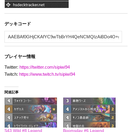
デッキコード
プレイヤー情報
Twitter:
https://twitter.com/sipiwi94
Twitch:
https://www.twitch.tv/sipiwi94
関連記事
S43 Wild #8 Legend
Boomsday #6 Legend