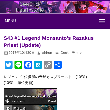
Skip
to
content
BeerBrick
ハースストーン情報サイト
MENU
Hearthstone
S43 #1 Legend Monsanto’s Razakus
Priest (Update)
2017年10月30日
ahirun
Deck - デッキ
T
Li
F
H
C
共
wi
n
a
at
o
有
レジェンド1位獲得のラザカスプリースト (10/31)
tt
e
c
e
p
(10/31 順位更新)
er
e
n
y
b
a
Li
o
n