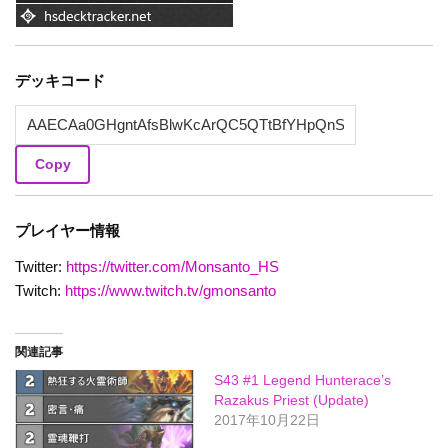
デッキコード
Copy
プレイヤー情報
Twitter:
https://twitter.com/Monsanto_HS
Twitch:
https://www.twitch.tv/gmonsanto
関連記事
S43 #1 Legend Hunterace’s
Razakus Priest (Update)
2017年10月22日