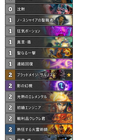
o
k
k