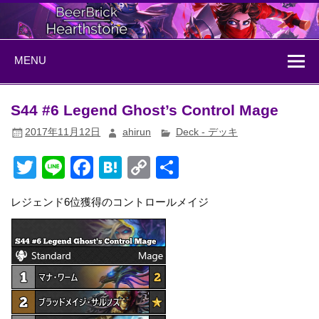
Skip
to
content
BeerBrick
ハースストーン情報サイト
MENU
Hearthstone
S44 #6 Legend Ghost’s Control Mage
2017年11月12日
ahirun
Deck - デッキ
T
Li
F
H
C
共
wi
n
a
at
o
有
レジェンド6位獲得のコントロールメイジ
tt
e
c
e
p
er
e
n
y
b
a
Li
o
n
o
k