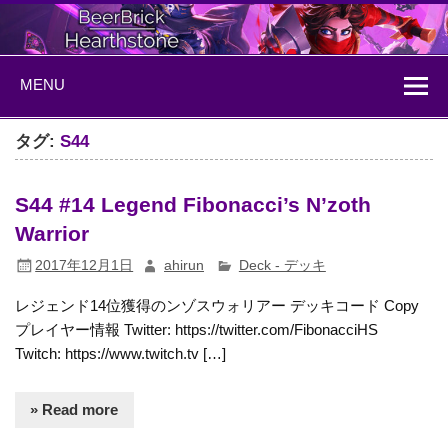
Skip
to
content
BeerBrick
ハースストーン情報サイト
MENU
Hearthstone
タグ:
S44
S44 #14 Legend Fibonacci‏’s N’zoth
Warrior
2017年12月1日
ahirun
Deck - デッキ
レジェンド14位獲得のンゾスウォリアー デッキコード Copy
プレイヤー情報 Twitter: https://twitter.com/FibonacciHS
Twitch: https://www.twitch.tv […]
» Read more