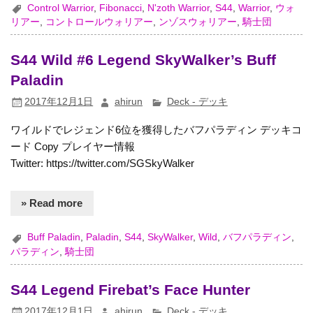
Control Warrior
,
Fibonacci
,
N'zoth Warrior
,
S44
,
Warrior
,
ウォ
リアー
,
コントロールウォリアー
,
ンゾスウォリアー
,
騎士団
S44 Wild #6 Legend SkyWalker’s Buff
Paladin
2017年12月1日
ahirun
Deck - デッキ
ワイルドでレジェンド6位を獲得したバフパラディン デッキコ
ード Copy プレイヤー情報
Twitter: https://twitter.com/SGSkyWalker
» Read more
Buff Paladin
,
Paladin
,
S44
,
SkyWalker
,
Wild
,
バフパラディン
,
パラディン
,
騎士団
S44 Legend Firebat’s Face Hunter
2017年12月1日
ahirun
Deck - デッキ