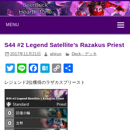
Skip
to
content
BeerBrick
ハースストーン情報サイト
MENU
Hearthstone
S44 #2 Legend Satellite’s Razakus Priest
2017年11月21日
ahirun
Deck - デッキ
T
Li
F
H
C
共
wi
n
a
at
o
有
レジェンド2位獲得のラザカスプリースト
tt
e
c
e
p
er
e
n
y
b
a
Li
o
n
o
k