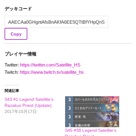
デッキコード
Copy
プレイヤー情報
Twitter:
https://twitter.com/Satellite_HS
Twitch:
https://www.twitch.tv/satellite_hs
関連記事
S43 #1 Legend Satellite’s
Razakus Priest (Update)
2017年10月17日
S45 #38 Legend Satellite’s