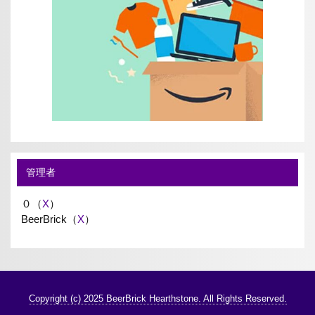
管理者
０（
X
）
BeerBrick（
X
）
Copyright (c) 2025 BeerBrick Hearthstone. All Rights Reserved.