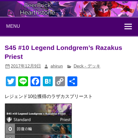
Skip
to
content
BeerBrick
ハースストーン情報サイト
MENU
Hearthstone
S45 #10 Legend Londgrem’s Razakus
Priest
2017年12月9日
ahirun
Deck - デッキ
T
Li
F
H
C
共
wi
n
a
at
o
有
レジェンド10位獲得のラザカスプリースト
tt
e
c
e
p
er
e
n
y
b
a
Li
o
n